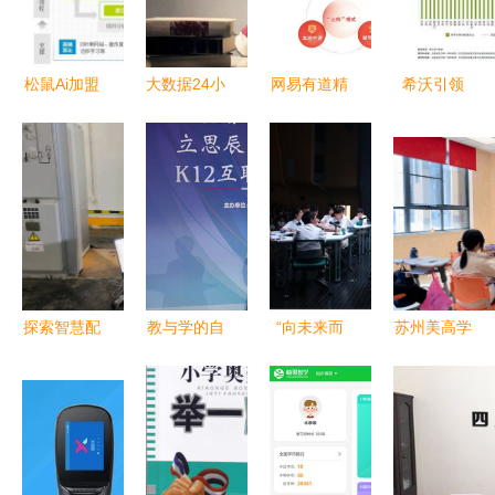
DICT合作
突破
伙伴
OneEDU
松鼠Ai加盟
大数据24小
网易有道精
希沃引领
K12库
个性化教学
时 因奥巴
品课K12业
K12教学改
新模式赋能
马而创立的
务增长
革 数字设
K12教育未
大数据公司
130.2% 本
备助推未来
来
获融资，
地化网课成
智慧课堂快
K12教学机
增长新引擎
速发展
遇与挑战并
存
探索智慧配
教与学的自
“向未来而
苏州美高学
电通信网
由蜕变 立
行”--教育信
校1月23日
一堂生动的
思辰敏特移
息化助推巴
小初校园开
科技创新课
动学习解决
蜀常春藤学
放日 探索
方案赋能
校K12教育
未来教育的
K12教育
教学
窗口