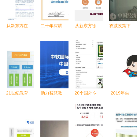
从新东方在
二十年深耕
从新东方徐
双减政策下
线营收增
K12网如何
健看科技融
的海淀黄庄
41%看K12
优质融合中
入教育的核
从“宇宙补
在线教育行
西教育资
心逻辑
课中
业变局
源，培育国
心”到“人去
际化精英
楼空”
21世纪教育
助力智慧教
20个国外K-
2019年央
网拟挂牌新
育发展 中
12幼儿与基
广网教育峰
三板，深耕
软国际教育
础教育优秀
会 智慧超
K12教育信
成功入围中
教学资源网
人 教学K12
息化服务
国移动
站推荐
网的创新与