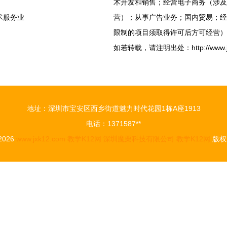
术开发和销售；经营电子商务（涉及
术服务业
营）；从事广告业务；国内贸易；经
限制的项目须取得许可后方可经营）
如若转载，请注明出处：http://www.jxk12
地址：深圳市宝安区西乡街道魅力时代花园1栋A座1913
电话：1371587**
 2026
www.jxk12.com
教学K12网
深圳魔栗科技有限公司
教学K12网
版权