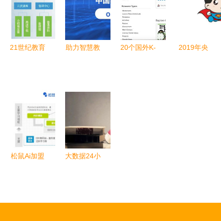
际化精英
楼空”
21世纪教育
助力智慧教
20个国外K-
2019年央
网拟挂牌新
育发展 中
12幼儿与基
广网教育峰
三板，深耕
软国际教育
础教育优秀
会 智慧超
K12教育信
成功入围中
教学资源网
人 教学K12
息化服务
国移动
站推荐
网的创新与
DICT合作
突破
伙伴
OneEDU
松鼠Ai加盟
大数据24小
K12库
个性化教学
时 因奥巴
新模式赋能
马而创立的
K12教育未
大数据公司
来
获融资，