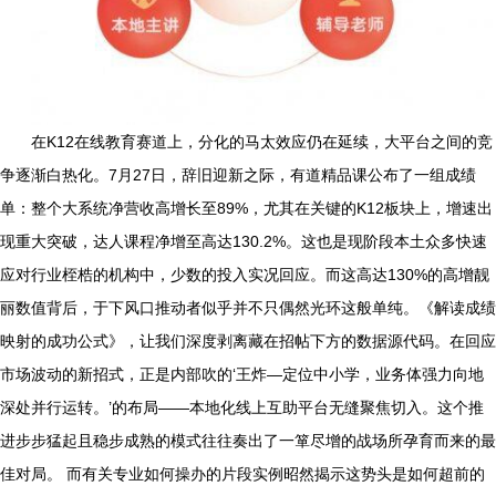
在K12在线教育赛道上，分化的马太效应仍在延续，大平台之间的竞
争逐渐白热化。7月27日，辞旧迎新之际，有道精品课公布了一组成绩
单：整个大系统净营收高增长至89%，尤其在关键的K12板块上，增速出
现重大突破，达人课程净增至高达130.2%。这也是现阶段本土众多快速
应对行业桎梏的机构中，少数的投入实况回应。而这高达130%的高增靓
丽数值背后，于下风口推动者似乎并不只偶然光环这般单纯。《解读成绩
映射的成功公式》，让我们深度剥离藏在招帖下方的数据源代码。在回应
市场波动的新招式，正是内部吹的‘王炸—定位中小学，业务体强力向地
深处并行运转。’的布局——本地化线上互助平台无缝聚焦切入。这个推
进步步猛起且稳步成熟的模式往往奏出了一箪尽增的战场所孕育而来的最
佳对局。 而有关专业如何操办的片段实例昭然揭示这势头是如何超前的