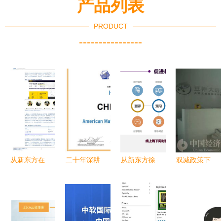
产品列表
PRODUCT
----------------
从新东方在
二十年深耕
从新东方徐
双减政策下
线营收增
K12网如何
健看科技融
的海淀黄庄
41%看K12
优质融合中
入教育的核
从“宇宙补
在线教育行
西教育资
心逻辑
课中
业变局
源，培育国
心”到“人去