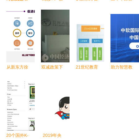
慧教育发布
育，后发制
线营收增
K12网如何
智能学习终
人征服K12
41%看K12
优质融合中
端，全面打
在线领域
在线教育行
西教育资
造K12全场
业变局
源，培育国
景学习解决
际化精英
方案
从新东方徐
双减政策下
21世纪教育
助力智慧教
健看科技融
的海淀黄庄
网拟挂牌新
育发展 中
入教育的核
从“宇宙补
三板，深耕
软国际教育
心逻辑
课中
K12教育信
成功入围中
心”到“人去
息化服务
国移动
楼空”
DICT合作
伙伴
OneEDU
20个国外K-
2019年央