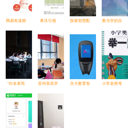
网易有道精
希沃引领
探索智慧配
教与学的自
品课K12业
K12教学改
电通信网
由蜕变 立
务增长
革 数字设
一堂生动的
思辰敏特移
130.2% 本
备助推未来
科技创新课
动学习解决
地化网课成
智慧课堂快
方案赋能
增长新引擎
速发展
K12教育
“向未来而
苏州美高学
兴大教育智
小学老师考
行”--教育信
校1月23日
能笔领跑
奥数半数不
息化助推巴
小初校园开
K12教育智
及格 反
蜀常春藤学
放日 探索
能硬件赛
思“丢人”论
校K12教育
未来教育的
道，颠覆教
调背后的教
教学
窗口
学模式
育真问题